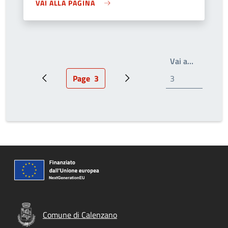
VAI ALLA PAGINA
Write the
Vai a…
Page
3
Pagina precedente
Pagina attuale
Prossima pagina
Comune di Calenzano