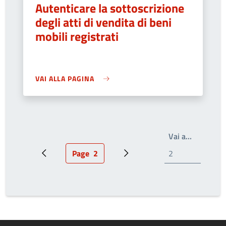
Autenticare la sottoscrizione
degli atti di vendita di beni
mobili registrati
VAI ALLA PAGINA
Write the
Vai a…
Page
2
Pagina precedente
Pagina attuale
Prossima pagina