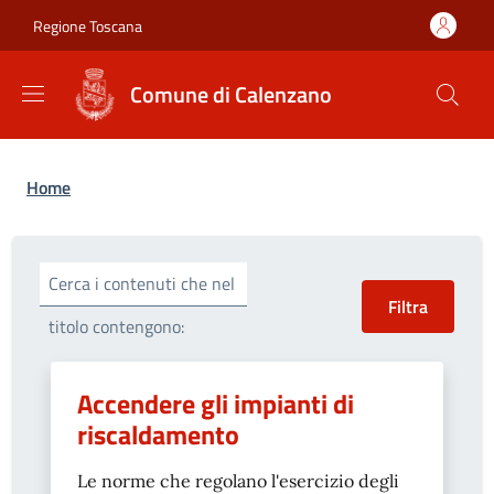
Salta al contenuto principale
Skip to footer content
Regione Toscana
Comune di Calenzano
Briciole di pane
Home
Cerca i contenuti che nel
titolo contengono:
Accendere gli impianti di
riscaldamento
Le norme che regolano l'esercizio degli