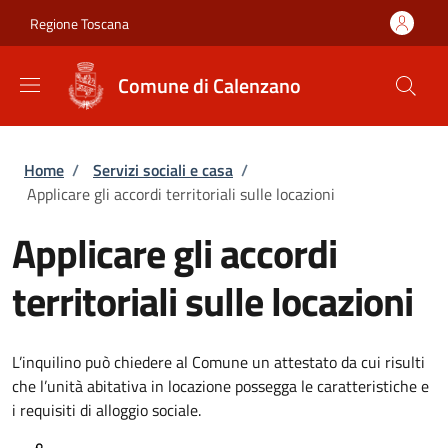
Salta al contenuto principale
Skip to footer content
Regione Toscana
Comune di Calenzano
Briciole di pane
Home
/
Servizi sociali e casa
/
Applicare gli accordi territoriali sulle locazioni
Applicare gli accordi
territoriali sulle locazioni
L’inquilino può chiedere al Comune un attestato da cui risulti
che l’unità abitativa in locazione possegga le caratteristiche e
i requisiti di alloggio sociale.