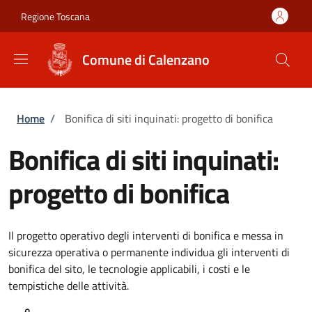
Salta al contenuto principale
Skip to footer content
Regione Toscana
Comune di Calenzano
Briciole di pane
Home
/
Bonifica di siti inquinati: progetto di bonifica
Bonifica di siti inquinati:
progetto di bonifica
Il progetto operativo degli interventi di bonifica e messa in
sicurezza operativa o permanente individua gli interventi di
bonifica del sito, le tecnologie applicabili, i costi e le
tempistiche delle attività.