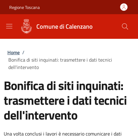
Salta al contenuto principale
Skip to footer content
Regione Toscana
Comune di Calenzano
Briciole di pane
Home
/
Bonifica di siti inquinati: trasmettere i dati tecnici
dell'intervento
Bonifica di siti inquinati:
trasmettere i dati tecnici
dell'intervento
Una volta conclusi i lavori è necessario comunicare i dati