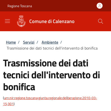
Salta al contenuto principale
Skip to footer content
Regione Toscana
Comune di Calenzano
Briciole di pane
Home
/
Servizi
/
Ambiente
/
Trasmissione dei dati tecnici dell'intervento di bonifica
Trasmissione dei dati
tecnici dell'intervento di
bonifica
(
urn:nir:regione.toscana;giunta.regionale:deliberazione:2010-03-
15;301
)