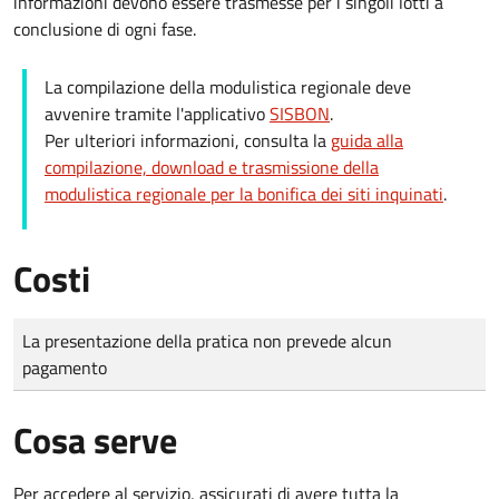
informazioni devono essere trasmesse per i singoli lotti a
conclusione di ogni fase.
La compilazione della modulistica regionale deve
avvenire tramite l'applicativo
SISBON
.
Per ulteriori informazioni, consulta la
guida alla
compilazione, download e trasmissione della
modulistica regionale per la bonifica dei siti inquinati
.
Costi
Tipo di pagamento
Importo
La presentazione della pratica non prevede alcun
pagamento
Cosa serve
Per accedere al servizio, assicurati di avere tutta la