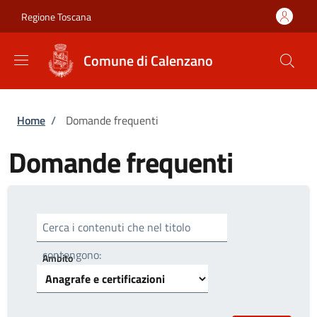
Salta al contenuto principale
Skip to footer content
Regione Toscana
Comune di Calenzano
Briciole di pane
Home
/
Domande frequenti
Domande frequenti
Cerca i contenuti che nel titolo
contengono:
Ambito