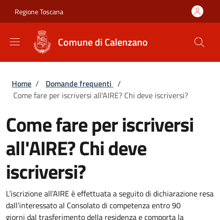
Salta al contenuto principale
Skip to footer content
Regione Toscana
Comune di Calenzano
Briciole di pane
Home
/
Domande frequenti
/
Come fare per iscriversi all'AIRE? Chi deve iscriversi?
Come fare per iscriversi
all'AIRE? Chi deve
iscriversi?
L’iscrizione all’AIRE è effettuata a seguito di dichiarazione resa
dall’interessato al
Consolato di competenza
entro
90
giorni
dal
trasferimento della residenza
e comporta la