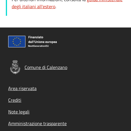
degli italiani all'estero
.
Comune di Calenzano
Footer menu
Area riservata
Crediti
Note legali
Amministrazione trasparente