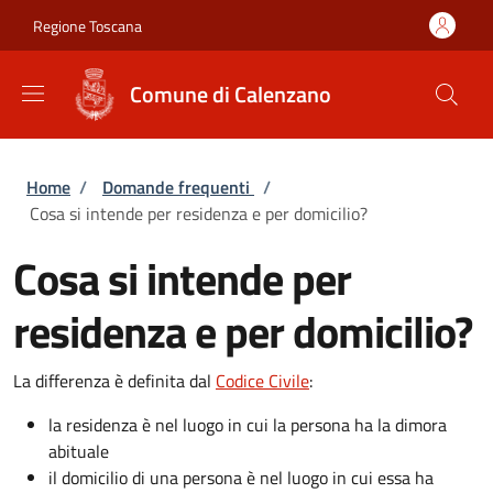
Salta al contenuto principale
Skip to footer content
Regione Toscana
Comune di Calenzano
Briciole di pane
Home
/
Domande frequenti
/
Cosa si intende per residenza e per domicilio?
Cosa si intende per
residenza e per domicilio?
La differenza è definita dal
Codice Civile
:
la residenza è nel luogo in cui la persona ha la dimora
abituale
il domicilio di una persona è nel luogo in cui essa ha