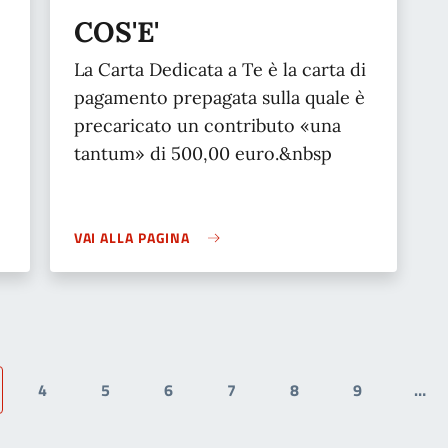
COS'E'
La Carta Dedicata a Te è la carta di
pagamento prepagata sulla quale è
precaricato un contributo «una
tantum» di 500,00 euro.&nbsp
VAI ALLA PAGINA
4
5
6
7
8
9
…
ina attuale
Page
Page
Page
Page
Page
Page