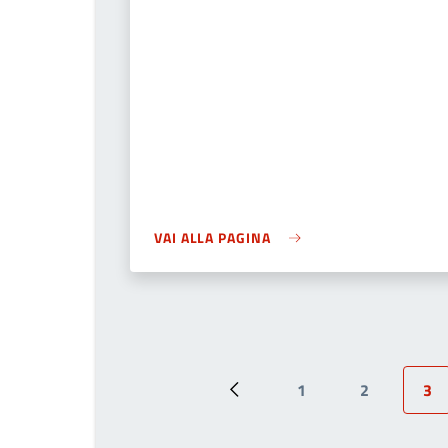
VAI ALLA PAGINA
1
2
3
Pagina precedente
Page
Page
Pag