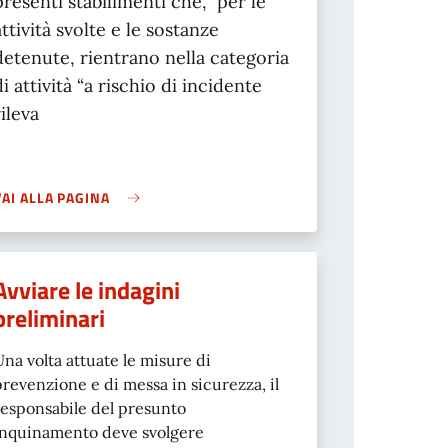
presenti stabilimenti che, per le
attività svolte e le sostanze
detenute, rientrano nella categoria
di attività “a rischio di incidente
rileva
VAI ALLA PAGINA
Avviare le indagini
preliminari
Una volta attuate le misure di
prevenzione e di messa in sicurezza, il
responsabile del presunto
inquinamento deve svolgere