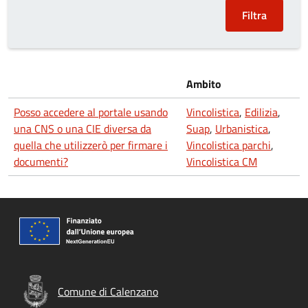
Ambito
Posso accedere al portale usando
Vincolistica
,
Edilizia
,
una CNS o una CIE diversa da
Suap
,
Urbanistica
,
quella che utilizzerò per firmare i
Vincolistica parchi
,
documenti?
Vincolistica CM
Comune di Calenzano