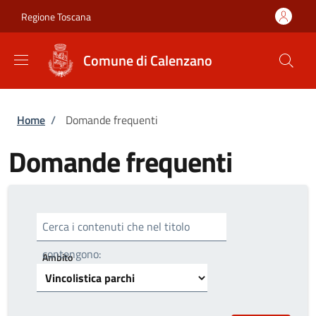
Salta al contenuto principale
Skip to footer content
Regione Toscana
Comune di Calenzano
Briciole di pane
Home
/
Domande frequenti
Domande frequenti
Cerca i contenuti che nel titolo
contengono:
Ambito