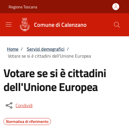
Salta al contenuto principale
Skip to footer content
Regione Toscana
Comune di Calenzano
Briciole di pane
Home
/
Servizi demografici
/
Votare se si è cittadini dell'Unione Europea
Votare se si è cittadini
dell'Unione Europea
Condividi
Normativa di riferimento