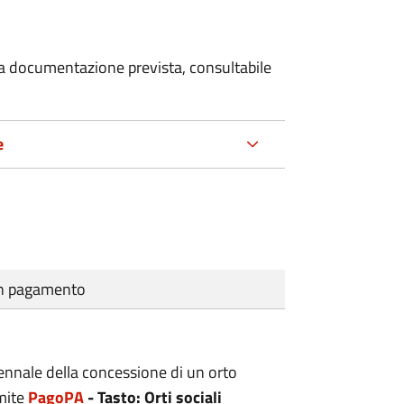
 la documentazione prevista, consultabile
e
cun pagamento
uennale della concessione di un orto
amite
PagoPA
- Tasto: Orti sociali