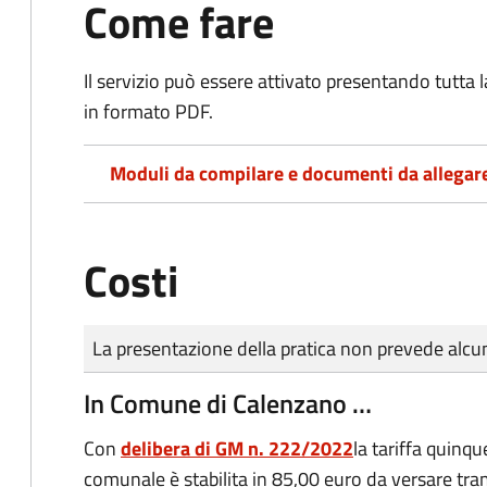
Come fare
Il servizio può essere attivato presentando tutta
in formato PDF.
Moduli da compilare e documenti da allegar
Costi
Tipo di pagamento
Importo
La presentazione della pratica non prevede al
In Comune di Calenzano …
Con
delibera di GM n. 222/2022
la tariffa quinq
comunale è stabilita in 85,00 euro da versare tr