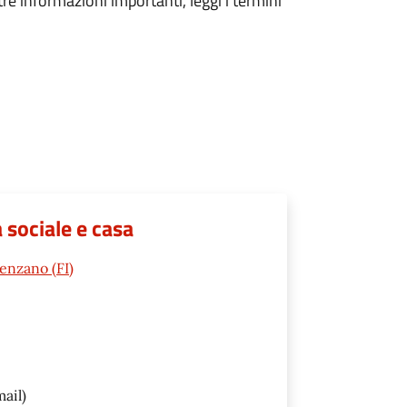
tre informazioni importanti, leggi i termini
 sociale e casa
lenzano (FI)
ail)