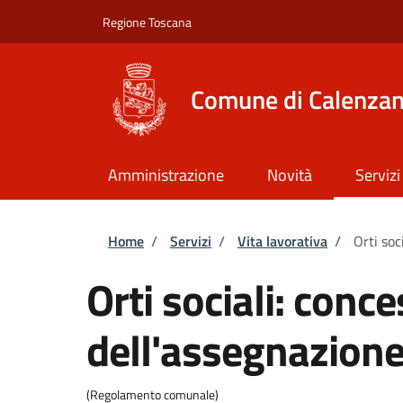
Salta al contenuto principale
Skip to footer content
Regione Toscana
Comune di Calenza
Amministrazione
Novità
Servizi
Briciole di pane
Home
/
Servizi
/
Vita lavorativa
/
Orti soc
Orti sociali: conc
dell'assegnazion
(Regolamento comunale)