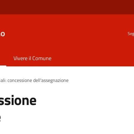
no
Seg
Vivere il Comune
iali: concessione dell'assegnazione
essione
e