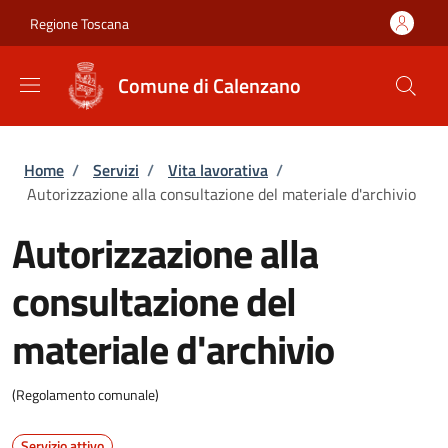
Salta al contenuto principale
Skip to footer content
Regione Toscana
Comune di Calenzano
Briciole di pane
Home
/
Servizi
/
Vita lavorativa
/
Autorizzazione alla consultazione del materiale d'archivio
Autorizzazione alla
consultazione del
materiale d'archivio
(Regolamento comunale)
Servizio attivo