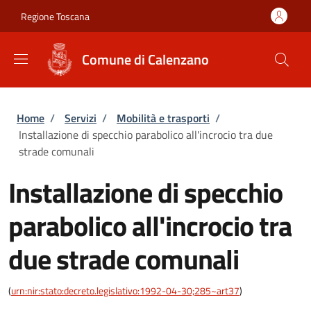
Salta al contenuto principale
Skip to footer content
Regione Toscana
Comune di Calenzano
Briciole di pane
Home
/
Servizi
/
Mobilità e trasporti
/
Installazione di specchio parabolico all'incrocio tra due
strade comunali
Installazione di specchio
parabolico all'incrocio tra
due strade comunali
(
urn:nir:stato:decreto.legislativo:1992-04-30;285~art37
)