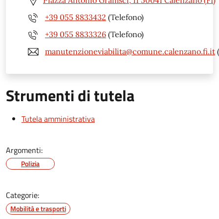
Piazza Antonio Gramsci, 11 50041 Calenzano (FI)
+39 055 8833432
(Telefono)
+39 055 8833326
(Telefono)
manutenzioneviabilita@comune.calenzano.fi.it
(
Strumenti di tutela
Tutela amministrativa
Argomenti:
Polizia
Categorie:
Mobilità e trasporti