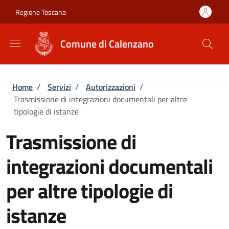
Salta al contenuto principale
Skip to footer content
Regione Toscana
Comune di Calenzano
Briciole di pane
Home
/
Servizi
/
Autorizzazioni
/
Trasmissione di integrazioni documentali per altre
tipologie di istanze
Trasmissione di
integrazioni documentali
per altre tipologie di
istanze