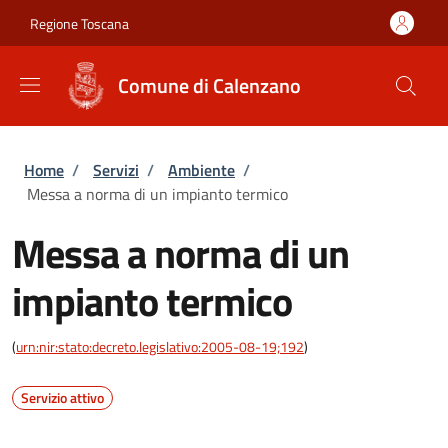
Salta al contenuto principale
Skip to footer content
Regione Toscana
Comune di Calenzano
Briciole di pane
Home
/
Servizi
/
Ambiente
/
Messa a norma di un impianto termico
Messa a norma di un
impianto termico
(
urn:nir:stato:decreto.legislativo:2005-08-19;192
)
Servizio attivo