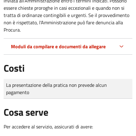
inviata all'Amministrazione entro i termini indicati. Possono
essere chieste proroghe in casi eccezionali e quando non si
tratta di ordinanze contingibili e urgenti. Se il provvedimento
non è rispettato, l'Amministrazione può fare denuncia alla
Procura.
Moduli da compilare e documenti da allegare
Costi
Tipo di pagamento
Importo
La presentazione della pratica non prevede alcun
pagamento
Cosa serve
Per accedere al servizio, assicurati di avere: