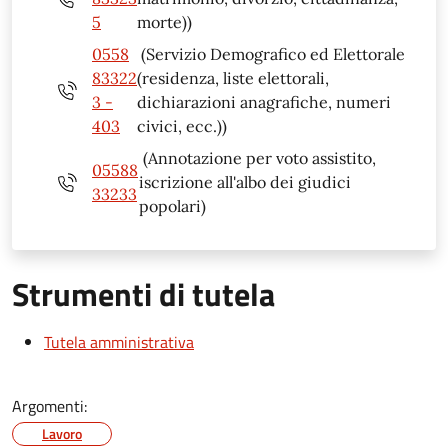
5
morte))
0558
(Servizio Demografico ed Elettorale
83322
(residenza, liste elettorali,
3 -
dichiarazioni anagrafiche, numeri
403
civici, ecc.))
(Annotazione per voto assistito,
05588
iscrizione all'albo dei giudici
33233
popolari)
Strumenti di tutela
Tutela amministrativa
Argomenti:
Lavoro