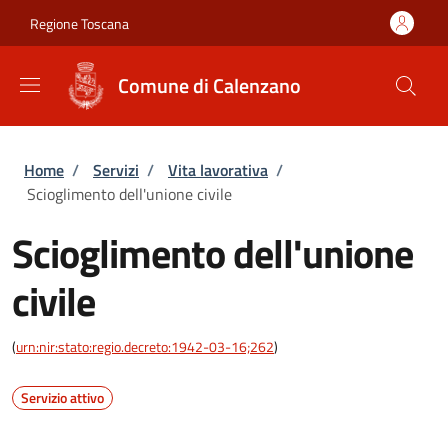
Salta al contenuto principale
Skip to footer content
Regione Toscana
Comune di Calenzano
Briciole di pane
Home
/
Servizi
/
Vita lavorativa
/
Scioglimento dell'unione civile
Scioglimento dell'unione
civile
(
urn:nir:stato:regio.decreto:1942-03-16;262
)
Servizio attivo