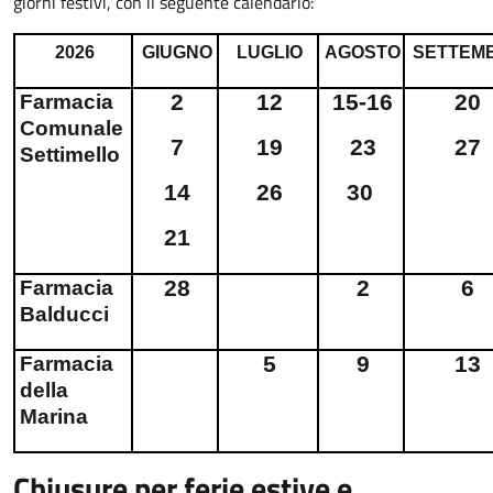
giorni festivi, con il seguente calendario:
2026
GIUGNO
LUGLIO
AGOSTO
SETTEM
2
12
15-16
20
Farmacia
Comunale
7
19
23
27
Settimello
14
26
30
21
28
2
6
Farmacia
Balducci
5
9
13
Farmacia
della
Marina
Chiusure per ferie estive e