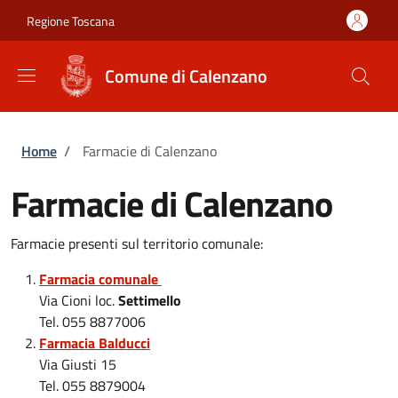
Salta al contenuto principale
Skip to footer content
Regione Toscana
Comune di Calenzano
Briciole di pane
Home
/
Farmacie di Calenzano
Farmacie di Calenzano
Farmacie presenti sul territorio comunale:
Farmacia comunale
Via Cioni loc.
Settimello
Tel. 055 8877006
Farmacia Balducci
Via Giusti 15
Tel. 055 8879004