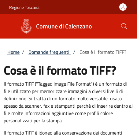
Salta al contenuto principale
Skip to footer content
Regione Toscana
Comune di Calenzano
Briciole di pane
Home
/
Domande frequenti
/
Cosa è il formato TIFF?
Cosa è il formato TIFF?
Il formato TIFF ("Tagged Image File Format") è un formato di
file utilizzato per memorizzare immagini a diversi livelli di
definizione. Si tratta di un formato molto versatile, usato
spesso da scanner, fax e stampanti perchè di inserire dentro al
file molte informazioni aggiuntive come profili colore
personalizzati per la stampa.
Il formato TIFF è idoneo alla conservazione dei documenti