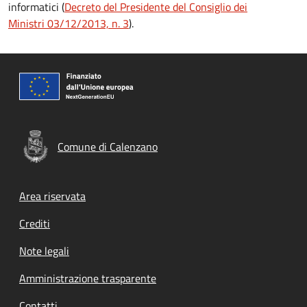
informatici (
Decreto del Presidente del Consiglio dei
Ministri 03/12/2013, n. 3
).
Comune di Calenzano
Footer menu
Area riservata
Crediti
Note legali
Amministrazione trasparente
Contatti