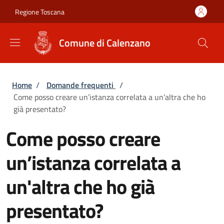
Salta al contenuto principale
Skip to footer content
Regione Toscana
Comune di Calenzano
Briciole di pane
Home
/
Domande frequenti
/
Come posso creare un’istanza correlata a un'altra che ho
già presentato?
Come posso creare
un’istanza correlata a
un'altra che ho già
presentato?