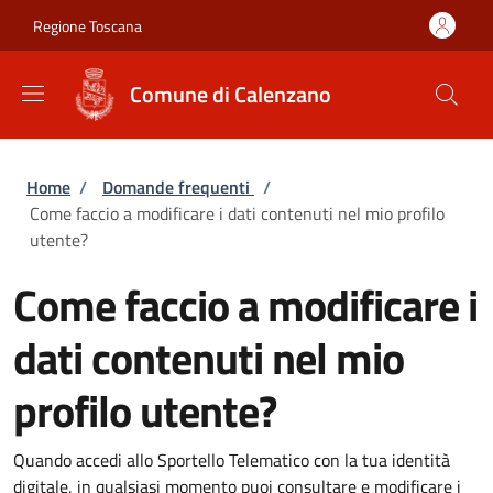
Salta al contenuto principale
Skip to footer content
Regione Toscana
Comune di Calenzano
Briciole di pane
Home
/
Domande frequenti
/
Come faccio a modificare i dati contenuti nel mio profilo
utente?
Come faccio a modificare i
dati contenuti nel mio
profilo utente?
Quando accedi allo Sportello Telematico con la tua identità
digitale, in qualsiasi momento puoi consultare e modificare i