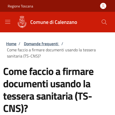
Salta al contenuto principale
Skip to footer content
Regione Toscana
Comune di Calenzano
Briciole di pane
Home
/
Domande frequenti
/
Come faccio a firmare documenti usando la tessera
sanitaria (TS-CNS)?
Come faccio a firmare
documenti usando la
tessera sanitaria (TS-
CNS)?