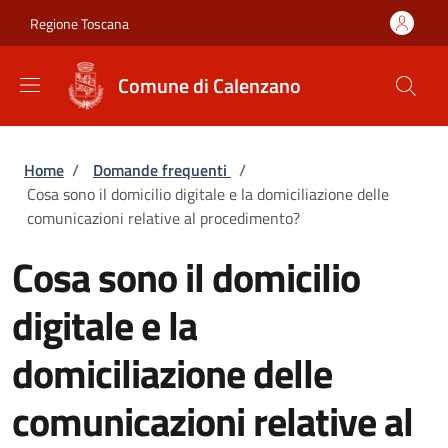
Salta al contenuto principale
Skip to footer content
Regione Toscana
Comune di Calenzano
Briciole di pane
Home
/
Domande frequenti
/
Cosa sono il domicilio digitale e la domiciliazione delle
comunicazioni relative al procedimento?
Cosa sono il domicilio
digitale e la
domiciliazione delle
comunicazioni relative al