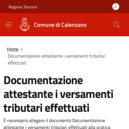
Salta al contenuto principale
Skip to footer content
Regione Toscana
Comune di Calenzano
Briciole di pane
Home
/
Documentazione attestante i versamenti tributari
effettuati
Documentazione
attestante i versamenti
tributari effettuati
È necessario allegare il documento Documentazione
attestante i versamenti tributari effettuati alla pratica.