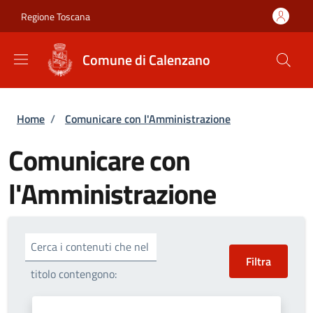
Salta al contenuto principale
Skip to footer content
Regione Toscana
Comune di Calenzano
Briciole di pane
Home
/
Comunicare con l'Amministrazione
Comunicare con
l'Amministrazione
Cerca i contenuti che nel
titolo contengono: