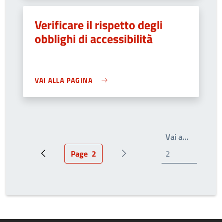
Verificare il rispetto degli
obblighi di accessibilità
VAI ALLA PAGINA
Write the
Vai a…
Page
2
Pagina precedente
Pagina attuale
Prossima pagina