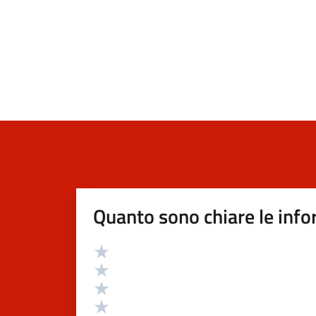
Quanto sono chiare le info
Valutazione
Valuta 5 stelle su 5
Valuta 4 stelle su 5
Valuta 3 stelle su 5
Valuta 2 stelle su 5