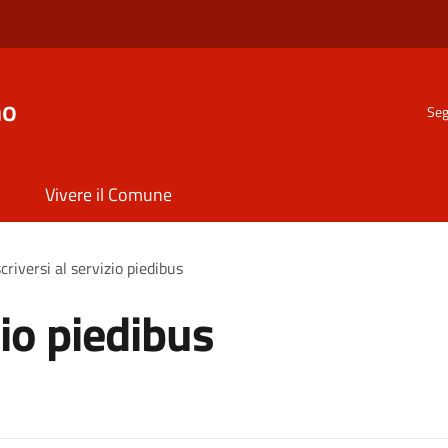
no
Seg
Vivere il Comune
scriversi al servizio piedibus
zio piedibus