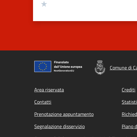
Valuta 1 stelle su 5
Comune di C
Footer menu
Area riservata
Crediti
Contatti
Statist
Prenotazione appuntamento
Richied
Segnalazione disservizio
Piano d