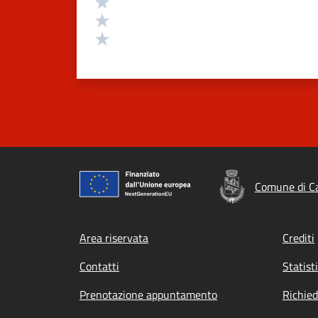
Valuta 3 stelle su 5
Valuta 2 stelle su 5
Valuta 1 stelle su 5
Comune di C
Footer menu
Area riservata
Crediti
Contatti
Statist
Prenotazione appuntamento
Richied