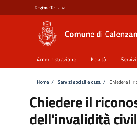
Salta al contenuto principale
Skip to footer content
Regione Toscana
Comune di Calenza
Amministrazione
Novità
Servizi
Briciole di pane
Home
/
Servizi sociali e casa
/
Chiedere il ri
Chiedere il ricon
dell'invalidità civi