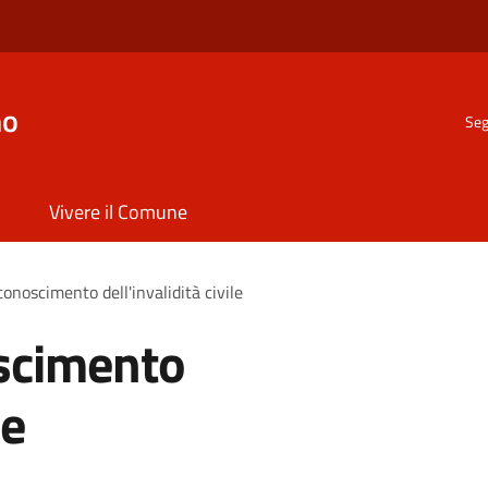
no
Seg
Vivere il Comune
conoscimento dell'invalidità civile
oscimento
le