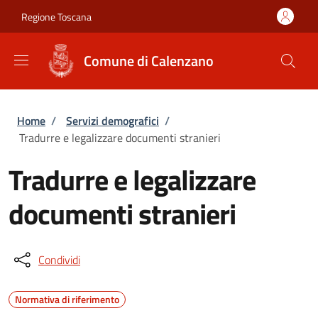
Salta al contenuto principale
Skip to footer content
Regione Toscana
Comune di Calenzano
Briciole di pane
Home
/
Servizi demografici
/
Tradurre e legalizzare documenti stranieri
Tradurre e legalizzare
documenti stranieri
Condividi
Normativa di riferimento