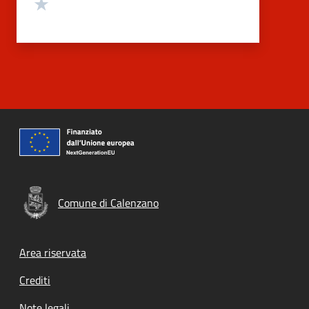
Valuta 1 stelle su 5
Comune di Calenzano
Footer menu
Area riservata
Crediti
Note legali