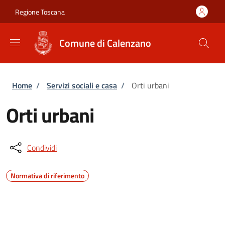
Salta al contenuto principale
Skip to footer content
Regione Toscana
Comune di Calenzano
Briciole di pane
Home
/
Servizi sociali e casa
/
Orti urbani
Orti urbani
Condividi
Normativa di riferimento