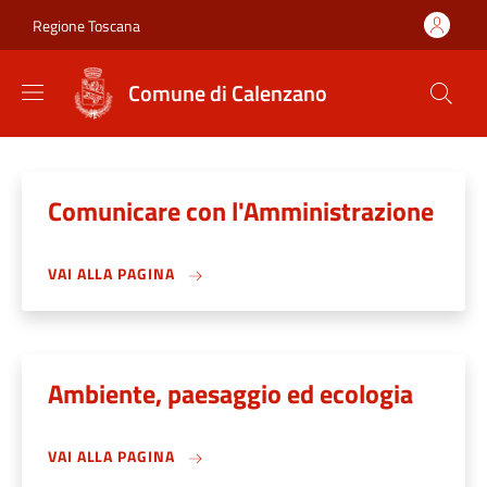
Salta al contenuto principale
Skip to footer content
Regione Toscana
Comune di Calenzano
Comunicare con l'Amministrazione
VAI ALLA PAGINA
Ambiente, paesaggio ed ecologia
VAI ALLA PAGINA