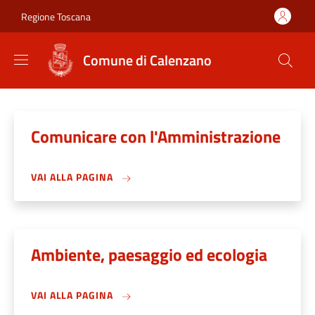
Salta al contenuto principale
Skip to footer content
Regione Toscana
Comune di Calenzano
Comunicare con l'Amministrazione
VAI ALLA PAGINA
Ambiente, paesaggio ed ecologia
VAI ALLA PAGINA