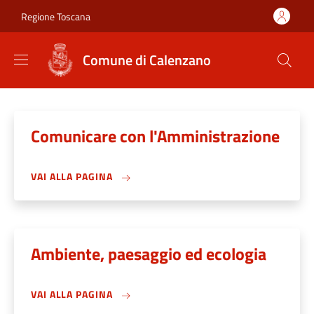
Salta al contenuto principale
Skip to footer content
Regione Toscana
Comune di Calenzano
Comunicare con l'Amministrazione
VAI ALLA PAGINA
Ambiente, paesaggio ed ecologia
VAI ALLA PAGINA