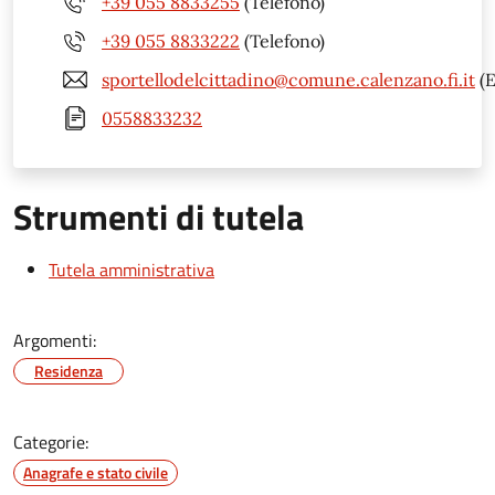
+39 055 8833255
(Telefono)
+39 055 8833222
(Telefono)
sportellodelcittadino@comune.calenzano.fi.it
(E
0558833232
Strumenti di tutela
Tutela amministrativa
Argomenti:
Residenza
Categorie:
Anagrafe e stato civile