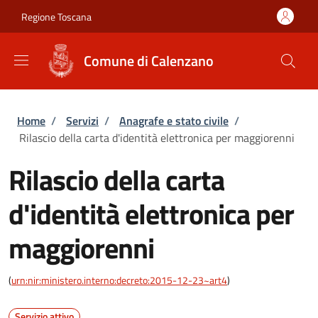
Salta al contenuto principale
Skip to footer content
Regione Toscana
Comune di Calenzano
Briciole di pane
Home
/
Servizi
/
Anagrafe e stato civile
/
Rilascio della carta d'identità elettronica per maggiorenni
Rilascio della carta
d'identità elettronica per
maggiorenni
(
urn:nir:ministero.interno:decreto:2015-12-23~art4
)
Servizio attivo