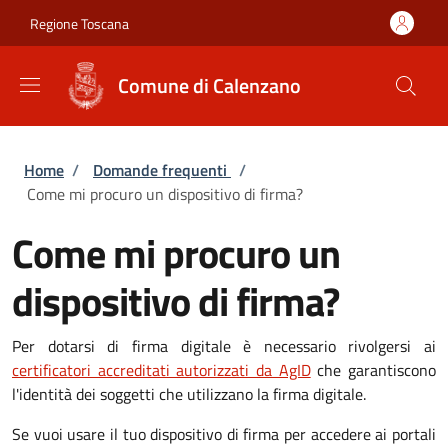
Salta al contenuto principale
Skip to footer content
Regione Toscana
Comune di Calenzano
Briciole di pane
Home
/
Domande frequenti
/
Come mi procuro un dispositivo di firma?
Come mi procuro un
dispositivo di firma?
Per dotarsi di firma digitale è necessario rivolgersi ai
certificatori accreditati autorizzati da AgID
che garantiscono
l'identità dei soggetti che utilizzano la firma digitale.
Se vuoi usare il tuo dispositivo di firma per accedere ai portali