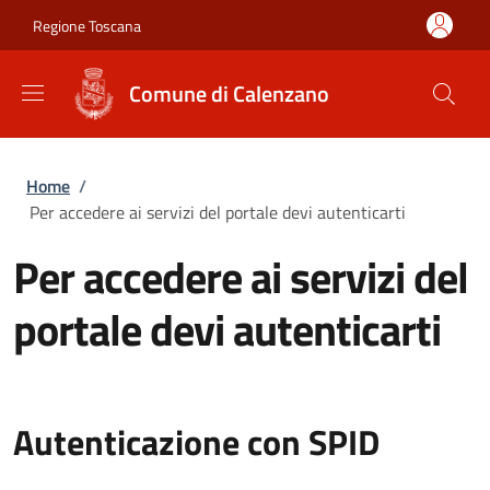
Salta al contenuto principale
Skip to footer content
Regione Toscana
Comune di Calenzano
Briciole di pane
Home
/
Per accedere ai servizi del portale devi autenticarti
Per accedere ai servizi del
portale devi autenticarti
Autenticazione con SPID