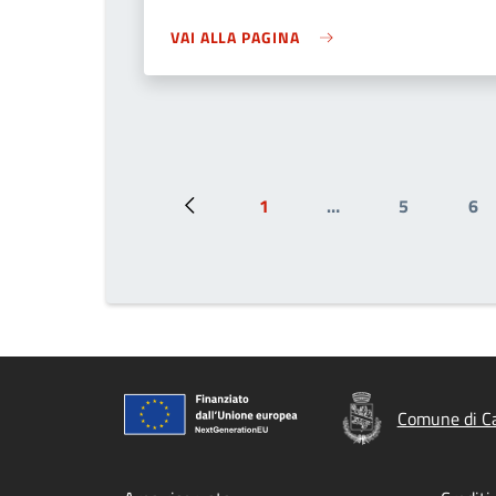
VAI ALLA PAGINA
1
…
5
6
Pagina precedente
Prima pagina
Page
Pa
Comune di C