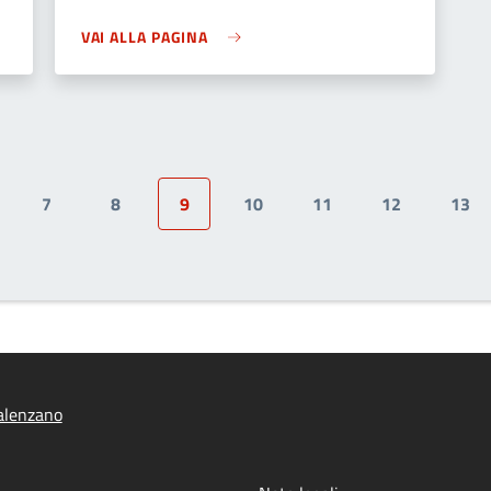
VAI ALLA PAGINA
7
8
9
10
11
12
13
ge
Page
Page
Pagina attuale
Page
Page
Page
Pag
alenzano