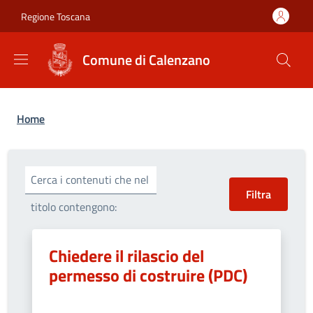
Salta al contenuto principale
Skip to footer content
Regione Toscana
Comune di Calenzano
Briciole di pane
Home
Cerca i contenuti che nel
titolo contengono:
Chiedere il rilascio del
permesso di costruire (PDC)