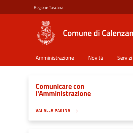
Salta al contenuto principale
Skip to footer content
Regione Toscana
Comune di Calenza
Amministrazione
Novità
Servizi
Comunicare con
l'Amministrazione
VAI ALLA PAGINA