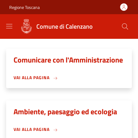
Salta al contenuto principale
Skip to footer content
Regione Toscana
Comune di Calenzano
Comunicare con l'Amministrazione
VAI ALLA PAGINA
Ambiente, paesaggio ed ecologia
VAI ALLA PAGINA